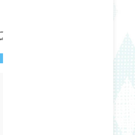
سا
ام
ر
ن