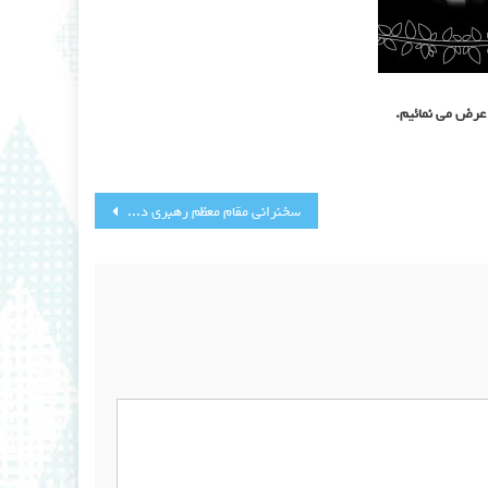
 عرض می نمائیم.
سخنرانی مقام معظم رهبري در حرم امام خمینی: نمی شود به وعده مستکبرین و حرف‌های جلسه خصوصیشان اعتماد کرد