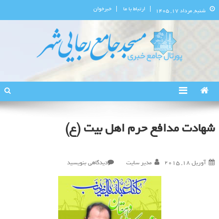
ارتباط با ما
خبرخوان
شنبه, مرداد ۱۷, ۱۴۰۵
پورتال اطلاع‌رسانی مسجد جامع
استان البرز
رجایی‌شهر
شهادت مدافع حرم اهل بیت (ع)
در
آوریل 18, 2015
مدیر سایت
دیدگاهی بنویسید
شهادت
مدافع
حرم
اهل
بیت