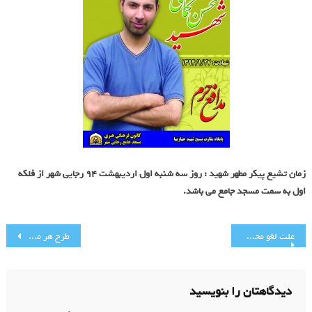
(ع)
زمان تشیع پیکر مطهر شهید : روز سه شنبه اول اردیبهشت 94 رجایی شهر از فلکه
اول به سمت مسجد جامع می باشد.
راهبری
علت لغو محل تدفین شهید گرانقدر محسن کمالی دهقان
طرح هر مسجد يک وکيل در يزد اجرا مي‌شود
نوشته
دیدگاهتان را بنویسید