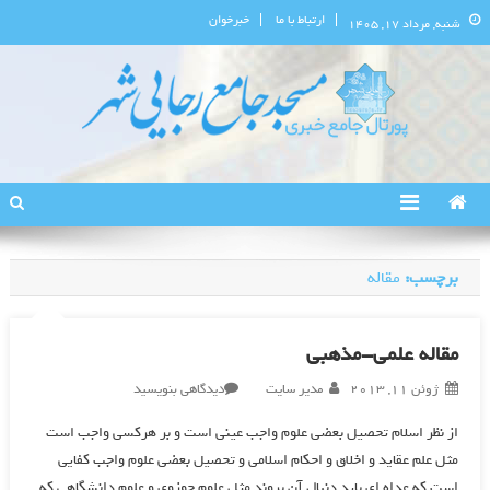
ارتباط با ما
خبرخوان
شنبه, مرداد ۱۷, ۱۴۰۵
پورتال اطلاع‌رسانی مسجد جامع
استان البرز
رجایی‌شهر
برچسب:
مقاله
مقاله علمی-مذهبی
در
ژوئن 11, 2013
مدیر سایت
دیدگاهی بنویسید
مقاله
از نظر اسلام تحصيل بعضي علوم واجب عيني است و بر هركسي واجب است
علمی-
مثل علم عقايد و اخلاق و احكام اسلامي و تحصيل بعضي علوم واجب كفايي
مذهبی
است كه عداه اي بايد دنبال آن بروند مثل علوم حوزوي و علوم دانشگاهي كه