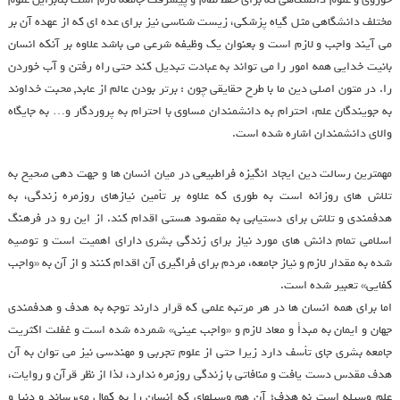
مختلف دانشگاهي مثل گياه پزشكي، زيست شناسي نيز براي عده اي كه از عهده آن بر
مي آيند واجب و لازم است و بعنوان يك وظيفه شرعي مي باشد علاوه بر آنكه انسان
بانيت خدايي همه امور را مي تواند به عبادت تبديل كند حتي راه رفتن و آب خوردن
را. در متون اصلي دين ما با طرح حقايقي چون : برتر بودن عالم از عابد, محبت خداوند
به جويندگان علم، احترام به دانشمندان مساوي با احترام به پروردگار و… به جايگاه
والاي دانشمندان اشاره شده است.
مهمترين رسالت دين ايجاد انگيزه فراطبيعي در ميان انسان ها و جهت دهي صحيح به
تلاش هاي روزانه است به طوري كه علاوه بر تأمين نيازهاي روزمره زندگي، به
هدفمندي و تلاش براي دستيابي به مقصود هستي اقدام كند. از اين رو در فرهنگ
اسلامي تمام دانش هاي مورد نياز براي زندگي بشري داراي اهميت است و توصيه
شده به مقدار لازم و نياز جامعه، مردم براي فراگيري آن اقدام كنند و از آن به «واجب
كفايي» تعبير شده است.
اما براي همه انسان ها در هر مرتبه علمي كه قرار دارند توجه به هدف و هدفمندي
جهان و ايمان به مبدأ و معاد لازم و «واجب عيني» شمرده شده است و غفلت اكثريت
جامعه بشري جاي تأسف دارد زيرا حتي از علوم تجربي و مهندسي نيز مي توان به آن
هدف مقدس دست يافت و منافاتي با زندگي روزمره ندارد، لذا از نظر قرآن و روايات،
علم وسيله است نه هدف؛ آن هم وسيله‏اى كه انسان را به كمال مى‏رساند و دنيا و