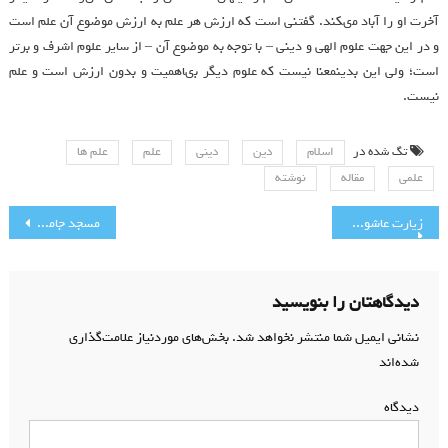
آخرت او را آباد مى‏كند. گفتنى است كه ارزش هر علم به ارزش موضوع آن علم است
و در اين جهت علوم الهى و دينى – با توجه به موضوع آن – از ساير علوم اشرف و برتر
است؛ ولى اين بدين‏معنا نيست كه علوم ديگر بى‏اهميت و بدون ارزش است و علم
نيست.
تگ شده در
اسلام
دین
دینی
علم
علم ها
علمی
مقاله
نوشته
راهبری
زیارت عاشورا با صدای آهنگران
مسجد جامع رجایی شهر(گوهردشت)
نوشته
دیدگاهتان را بنویسید
نشانی ایمیل شما منتشر نخواهد شد.
بخش‌های موردنیاز علامت‌گذاری
شده‌اند
*
دیدگاه
*