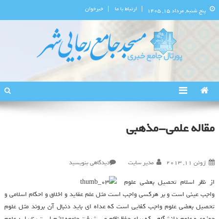
ارتباط با ما
خبرخوان
پنج شنبه, مرداد ۱۵, ۱۴۰۵
پورتال اطلاع‌رسانی مسجد جامع
استان البرز
رجایی‌شهر
مقاله علمی-مذهبی
در
ژوئن 11, 2013
مدیر سایت
دیدگاهی بنویسید
مقاله
از نظر اسلام تحصيل بعضي علوم
علمی-
واجب عيني است و بر هركسي واجب است مثل علم عقايد و اخلاق و احكام اسلامي و
مذهبی
تحصيل بعضي علوم واجب كفايي است كه عداه اي بايد دنبال آن بروند مثل علوم
حوزوي و علوم دانشگاهي كه براي حفظ نظام و پيشرفت جامعه لازم است بنابراين علوم