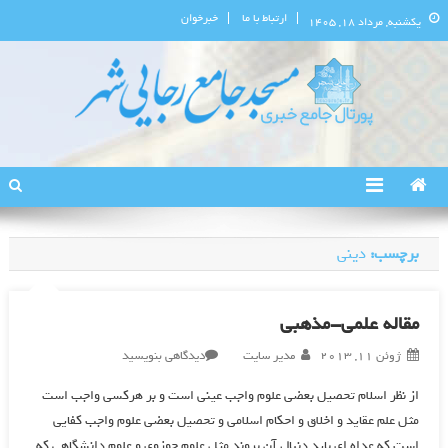
ارتباط با ما
خبرخوان
یکشنبه, مرداد ۱۸, ۱۴۰۵
پورتال اطلاع‌رسانی مسجد جامع
استان البرز
رجایی‌شهر
برچسب:
دینی
مقاله علمی-مذهبی
در
ژوئن 11, 2013
مدیر سایت
دیدگاهی بنویسید
مقاله
از نظر اسلام تحصيل بعضي علوم واجب عيني است و بر هركسي واجب است
علمی-
مثل علم عقايد و اخلاق و احكام اسلامي و تحصيل بعضي علوم واجب كفايي
مذهبی
است كه عداه اي بايد دنبال آن بروند مثل علوم حوزوي و علوم دانشگاهي كه