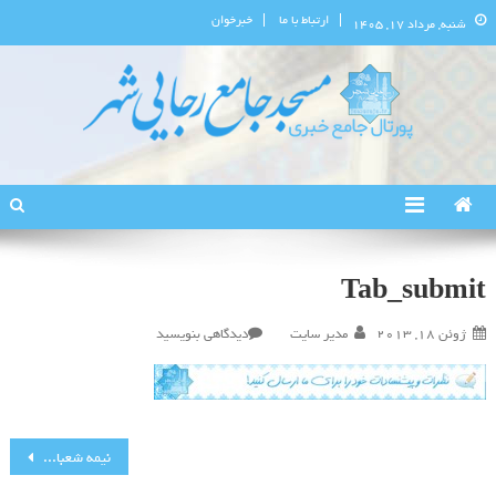
ارتباط با ما
خبرخوان
شنبه, مرداد ۱۷, ۱۴۰۵
پورتال اطلاع‌رسانی مسجد جامع
استان البرز
رجایی‌شهر
Tab_submit
در
ژوئن 18, 2013
مدیر سایت
دیدگاهی بنویسید
Tab_submit
راهبری
نیمه شعبان،افتتاح رسمی سایت