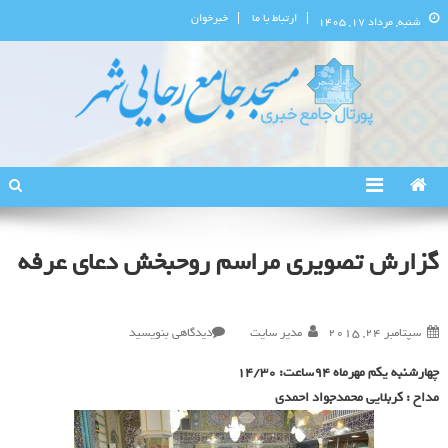
ارتباط با ما
خبرخوان
شنبه, مرداد ۱۷, ۱۴۰۵
پورتال اطلاع‌رسانی مسجد جامع
استان البرز
رجایی‌شهر
گزارش تصویری مراسم روحبخش دعای عرفه
در
سپتامبر 24, 2015
مدیر سایت
دیدگاهی بنویسید
گزارش
چهارشنبه یکم مهرماه 94ساعت: 14/30
تصویری
مداح : کربلایی محمدجواد احمدی
مراسم
روحبخش
دعای