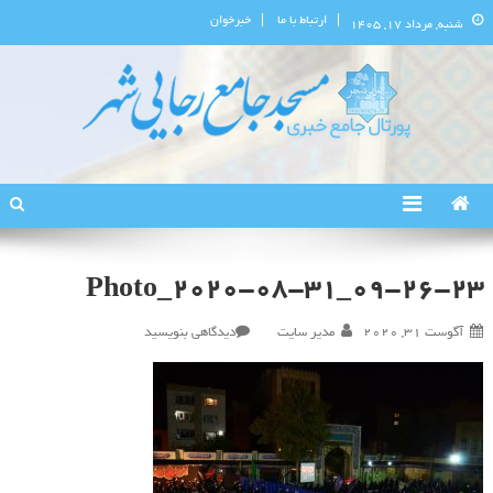
ارتباط با ما
خبرخوان
شنبه, مرداد ۱۷, ۱۴۰۵
پورتال اطلاع‌رسانی مسجد جامع
استان البرز
رجایی‌شهر
Photo_2020-08-31_09-26-23
در
آگوست 31, 2020
مدیر سایت
دیدگاهی بنویسید
Photo_2020-
08-
31_09-
26-
23