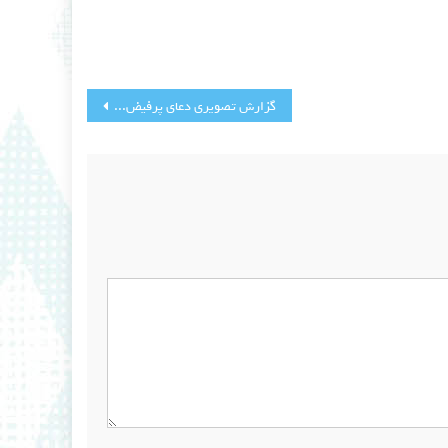
گزارش تصویری دعای پرفیض عرفه و نماز عید سعید قربان(مهرماه 93)