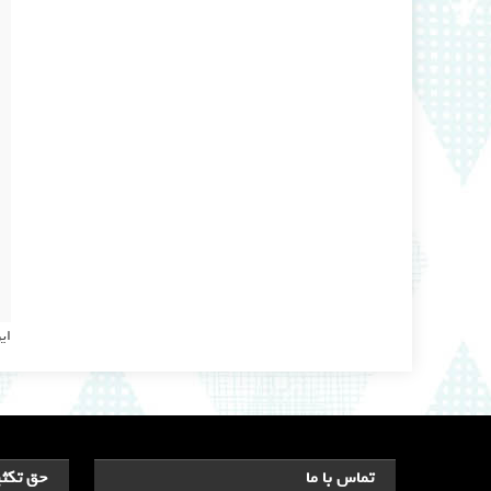
ای
تماس با ما
حق تکثی