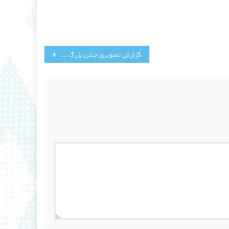
گزارش تصویری جشن بزرگ غدیر