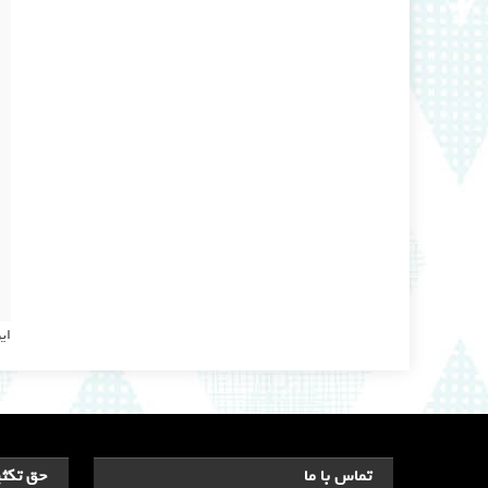
ای
تماس با ما
حق تکثی