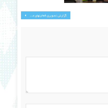
گزارش تصویری فعالیتهای مسجد در ماه مبارک رمضان (۴) ضدعفونی کردن محوط قبل از برگزاری مراسم لیالی قدر