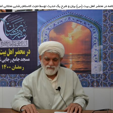
گزارش
نامه در محضر اهل بیت (س) بیان و شرح یک حدیث توسط حجت الاسلام رضایی محلاتی اما
تصویری
برنامه
های
مسجد
در
ماه
مبارک
رمضان(۵)
برنامه
در
محضر
اهل
بیت
(س)