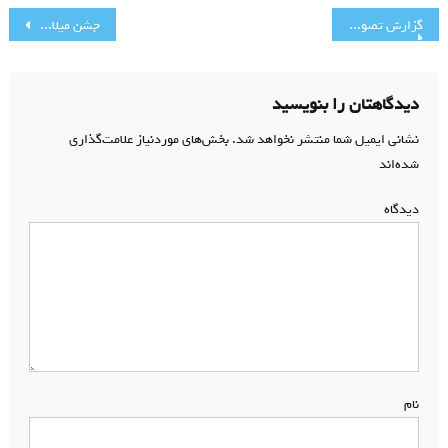
راهبری
گزارش تصویری انتخابات (2)
جشن میلاد توسط هیئت ام المصائب حضرت زینب کبری (س)
نوشته
دیدگاهتان را بنویسید
نشانی ایمیل شما منتشر نخواهد شد.
بخش‌های موردنیاز علامت‌گذاری
شده‌اند
*
دیدگاه
*
نام
*