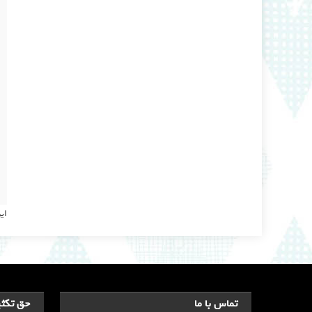
ای
تماس با ما
حق تکثی