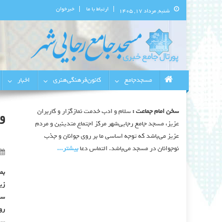
ارتباط با ما
خبرخوان
شنبه, مرداد ۱۷, ۱۴۰۵
پورتال اطلاع‌رسانی مسجد جامع 
استان البرز
مسجدجامع
کانون‌فرهنگی‌هنری
اخبار
سخن امام جماعت :
سلام و ادب خدمت نمازگزار و کاربران
و
عزیز، مسجد جامع رجایی‌شهر مرکز اجتماع متدینین و مردم
عزیز می‌باشد که توجه اساسی ما بر روی جوانان و جذب
نوجوانان در مسجد می‌باشد. التماس دعا
بیشتر‫...‬
بم
زین
سخ
روز دوش
سخ