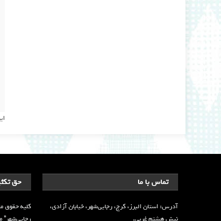
ای
تماس با ما
حق تکثی
آدرس: استان البرز، کرج، رجایی‌شهر، خیابان آزادی،
کلیه حقوق ما
نبش هشتم غربی.
رجایی‌شهر” محف