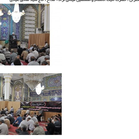
صادق
(ع)