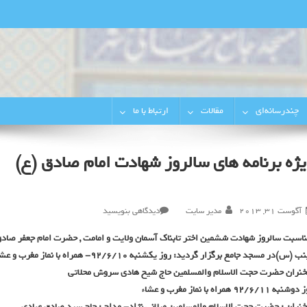
رجایی‌شهر
چندرسانه‌ای
مقالات
ارتباط با ما
یژه برنامه های سالروز شهادت امام صادق (ع)
در
آگوست 31, 2013
مدیر سایت
دیدگاهی بنویسید
ویژه
ناسبت سالروز شهادت ششمین اختر تابناک آسمان ولایت و امامت , حضرت امام جعفر صادق 
برنامه
ب (س)در مسجد جامع برگزار گردید: روز یکشنبه 92/6/10- همراه با نماز مغرب و عشاء
های
سالروز
نران حضرت حجت الاسلام والمسلمین حاج شیخ هادی سروش محلاتی
شهادت
نبه 92/6/11 همراه با نماز مغرب و عشاء
امام
نران : حضرت حجت الاسلام والمسلمین میلانی نژاد- مداح : حاج سید صادق عبادی