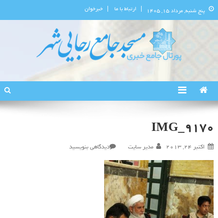
ارتباط با ما
خبرخوان
پنج شنبه, مرداد ۱۵, ۱۴۰۵
پورتال اطلاع‌رسانی مسجد جامع
استان البرز
رجایی‌شهر
IMG_9170
در
اکتبر 24, 2013
مدیر سایت
دیدگاهی بنویسید
IMG_9170