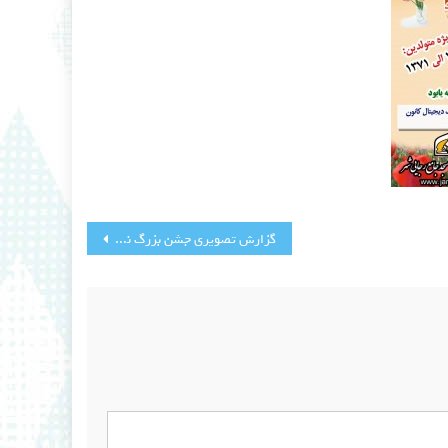
گزارش تصویری جشن بزرگ نیمه ماه معظم شعبان