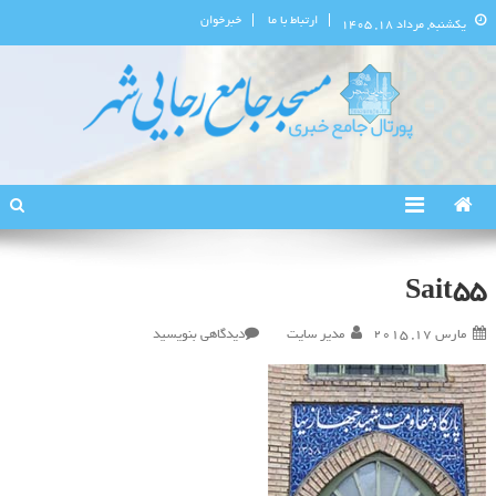
ارتباط با ما
خبرخوان
یکشنبه, مرداد ۱۸, ۱۴۰۵
پورتال اطلاع‌رسانی مسجد جامع
استان البرز
رجایی‌شهر
Sait55
در
مارس 17, 2015
مدیر سایت
دیدگاهی بنویسید
Sait55