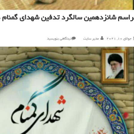
راسم شانزدهمین سالگرد تدفین شهدای گمنام د
در
جولای 10, 2021
مدیر سایت
دیدگاهی بنویسید
مراسم
شانزدهمین
سالگرد
تدفین
شهدای
گمنام
در
مسجد
جامع
رجایی
شهر