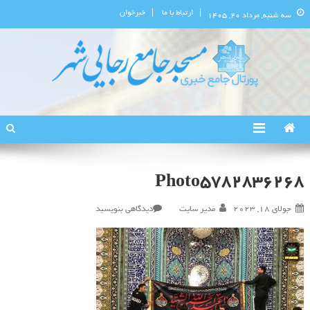
ارتباط با ما
خبرخوان
سه شنبه, مرداد ۲۰, ۱۴۰۵
پورتال اطلاع‌رسانی مسجد جامع
استان البرز
رجایی‌شهر
Photo5782836268
در
جولای 18, 2023
مدیر سایت
دیدگاهی بنویسید
Photo5782836268