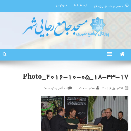
ارتباط با ما
خبرخوان
جمعه, مرداد ۱۶, ۱۴۰۵
پورتال اطلاع‌رسانی مسجد جامع
استان البرز
رجایی‌شهر
Photo_2016-10-05_18-43-17
در
اکتبر 5, 2016
مدیر سایت
دیدگاهی بنویسید
Photo_2016-
10-
05_18-
43-
17