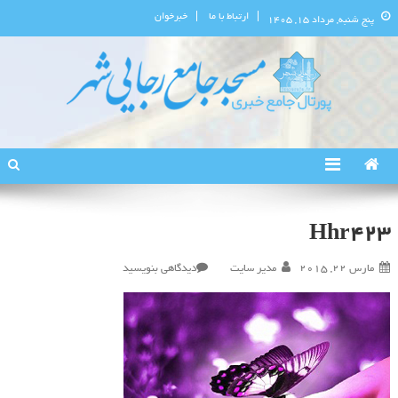
ارتباط با ما
خبرخوان
پنج شنبه, مرداد ۱۵, ۱۴۰۵
پورتال اطلاع‌رسانی مسجد جامع
استان البرز
رجایی‌شهر
Hhr423
در
مارس 22, 2015
مدیر سایت
دیدگاهی بنویسید
Hhr423