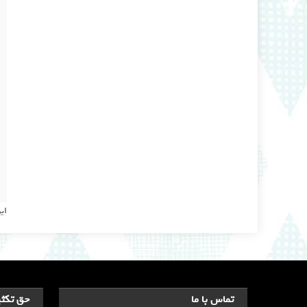
ای
تماس با ما
حق تکثی