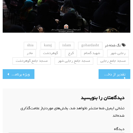
تگ شده در
gohardasht
islam
karaj
shia
رجایی شهر
شهید گمنام
کرج
گوهردشت
مادر
مسجد جامع رجایی
مسجد جامع رجایی شهر
مسجد جامع گوهردشت
راهبری
تقدیر از دختران دانش آموز برتر علمی و اخلاقی
ویژه برنامه مسابقه نقاشی دانش آموزان پیش دبستانی و دبستان
نوشته
دیدگاهتان را بنویسید
نشانی ایمیل شما منتشر نخواهد شد.
بخش‌های موردنیاز علامت‌گذاری
شده‌اند
*
دیدگاه
*