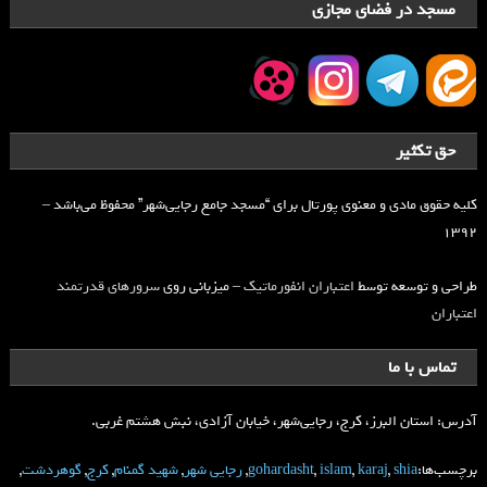
مسجد در فضای مجازی
حق تکثیر
کلیه حقوق مادی و معنوی پورتال برای “مسجد جامع رجایی‌شهر” محفوظ می‌باشد –
۱۳۹۲
طراحی و توسعه توسط
اعتباران انفورماتیک
– میزبانی روی
سرورهای قدرتمند
اعتباران
تماس با ما
آدرس: استان البرز، کرج، رجایی‌شهر، خیابان آزادی، نبش هشتم غربی.
برچسب‌ها:
shia
,
karaj
,
islam
,
gohardasht
,
رجایی شهر
,
شهید گمنام
,
کرج
,
گوهردشت
,