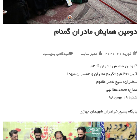
دومین همایش مادران گمنام
در
فوریه 20, 2020
مدیر سایت
دیدگاهی بنویسید
دومین
?دومین همایش مادران گمنام
همایش
آیین تعظیم و تکریم مادران و همسران شهدا
مادران
سخنران: شیخ ناصر مظلوم
گمنام
مداح: محمد عطاالهی
شنبه ۱۹ بهمن ۹۸
پایگاه بسیج خواهران شهیدان جهازی