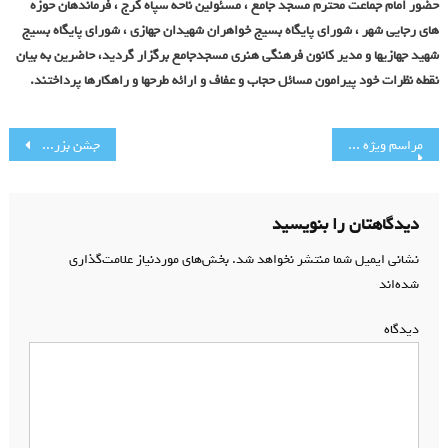
عمومی
حضور امام جماعت محترم مسجد جامع ، مسئولین ناحه سپاه کرج ، فرماندهان حوزه
شورای
های رجایی شهر ، شورای پایگاه بسیج خواهران شهیدان جهازی ، شورای پایگاه بسیج
امر
شهید جهازیها و مدیر کانون فرهنگی هنری مسجدجامع برگزار گردید، حاضرین به بیان
به
نقطه نظرات خود پیرامون مسائل حجاب و عفاف و ارائه طرحها و راهکارها پرداختند.
معروف
و
راهبری
نهی
مراسم ویژه شهادت حضرت امام حسن عسکری(ع)
جشن بزرگ میلاد نور
از
نوشته
منکر
دیدگاهتان را بنویسید
نشانی ایمیل شما منتشر نخواهد شد.
بخش‌های موردنیاز علامت‌گذاری
شده‌اند
*
دیدگاه
*