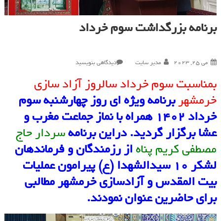
برنامه بزرگداشت سوم خرداد
در
می 25, 2023
مدیر سایت
دیدگاهی بنویسید
برنامه
بمناسبت سوم خرداد سالروز آزاد سازی
بزرگداشت
خرمشهر
سوم
برنامه ویژه ای روز چهارشنبه سوم
خرداد
خرداد ۱۴۰۲ همراه با نماز جماعت مغرب و
عشا برگزار گردید. دراین برنامه
سردار حاج
مصطفی کریم پناه
از رزمندگان و فرماندهان
لشکر ۱۰ سیدالشهدا (ع) پیرامون عملیات
بیت المقدس و آزادسازی خرمشهر مطالبی
برای حاضرین عنوان نمودند.