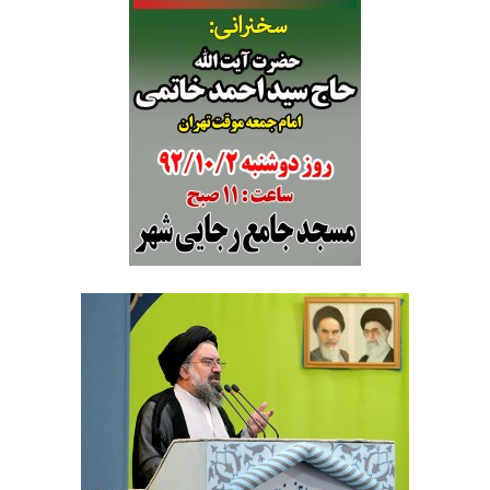
حسینی
مسجد
جامع
رجایی
شهر