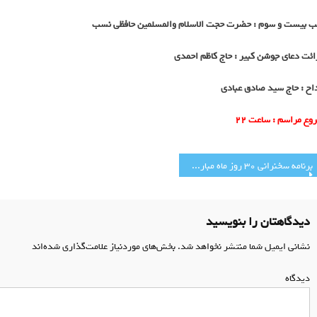
 بیست و سوم : حضرت حجت الاسلام والمسلمین حافظی نسب
ائت دعای جوشن کبیر : حاج کاظم احمدی
اح : حاج سید صادق عبادی
وع مراسم : ساعت 22
اهبری
برنامه سخنرانی 30 روز ماه مبارک رمضان
وشته
دیدگاهتان را بنویسید
نشانی ایمیل شما منتشر نخواهد شد.
بخش‌های موردنیاز علامت‌گذاری شده‌اند
*
دیدگاه
*