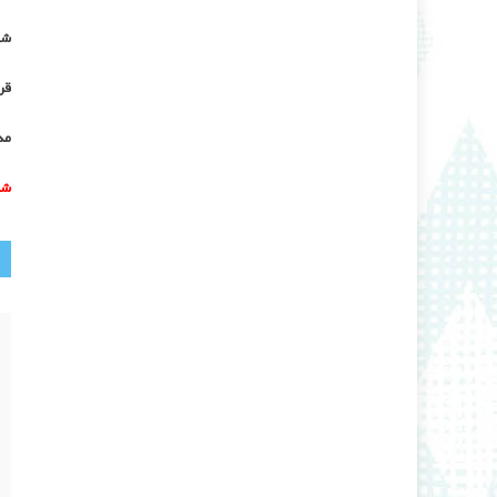
شب
قر
مد
شر
ر
ن