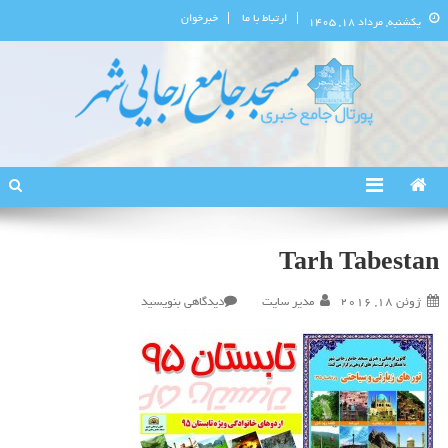
ارتباط با ما
خبرخوان
یکشنبه, مرداد ۱۸, ۱۴۰۵
پورتال اطلاع‌رسانی مسجد جامع
استان البرز
رجایی‌شهر
Tarh Tabestan
در
ژوئن 18, 2016
مدیر سایت
دیدگاهی بنویسید
Tarh
Tabestan