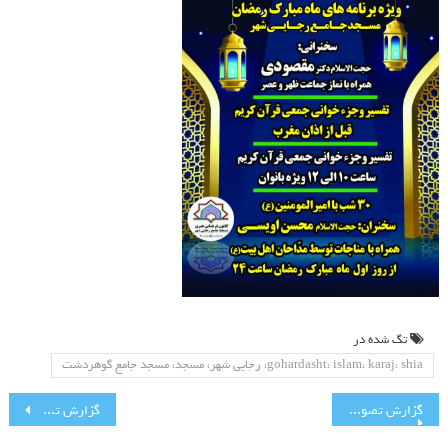
های
ماه
مبارک
رمضان
مسجد
جامع
رجایی
شهر
تگ شده در
gohardasht، islam، karaj، shia، رجایی شهر، مسجد، مسجد جامع گوهردشت
راهبری
گزارش تصویری فعالیتهای ماه مبارک رمضان(۱)
گزارش تصویری مراسم ویژه تحویل سال نو