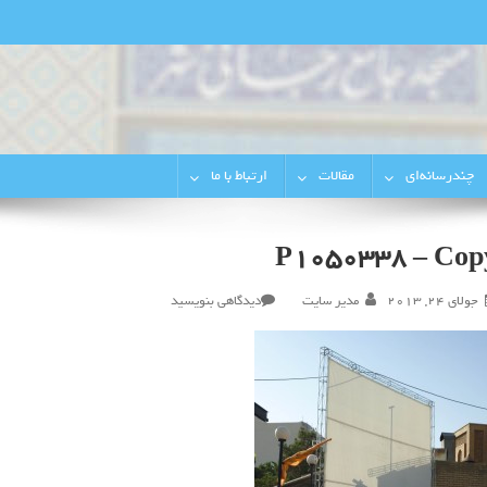
رجایی‌شهر
چندرسانه‌ای
مقالات
ارتباط با ما
P1050338 – Cop
در
جولای 24, 2013
مدیر سایت
دیدگاهی بنویسید
P1050338
–
Copy