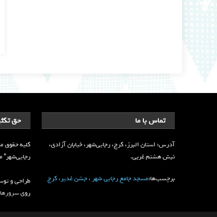
تماس با ما
حق تکثی
آدرس: استان البرز، کرج، رجایی‌شهر، خیابان آزادی،
کلیه حقوق ما
نبش هشتم غربی.
رجایی‌شهر” محف
برچسب‌ها:
مسجد جامع رجایی شهر ، جشن غدیر، کرج
طراحی و تو
روی
سرورهای