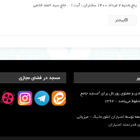
پنج شنبه ۷ مرداد ۱۴۰۰ سخنران : آیت ا… حاج سید احمد خاتمی
تصویری
جشن
بیشتر
بزرگ
غدیر
ر
مسجد در فضای مجازی
دی و معنوی پورتال برای “مسجد جامع
وظ می‌باشد – ۱۳۹۲
سعه توسط
اعتباران انفورماتیک
– میزبانی
 قدرتمند اعتباران