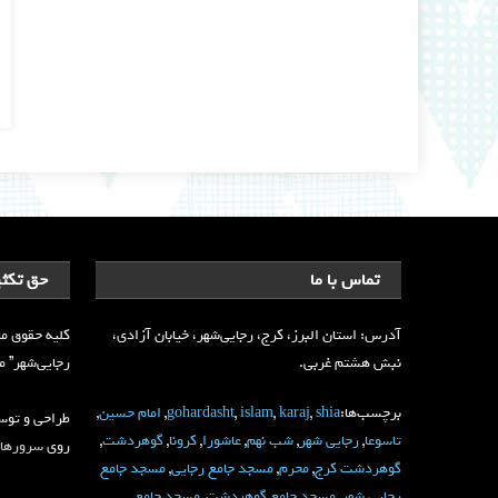
تماس با ما
حق تکثی
آدرس: استان البرز، کرج، رجایی‌شهر، خیابان آزادی،
کلیه حقوق ما
نبش هشتم غربی.
رجایی‌شهر” محف
برچسب‌ها:
shia
,
karaj
,
islam
,
gohardasht
,
امام حسین
,
طراحی و تو
تاسوعا
,
رجایی شهر
,
شب نهم
,
عاشورا
,
کرونا
,
گوهردشت
,
روی
سرورهای
گوهردشت کرج
,
محرم
,
مسجد جامع رجایی
,
مسجد جامع
رجایی شهر
,
مسجد جامع گوهردشت
,
مسجد جامع