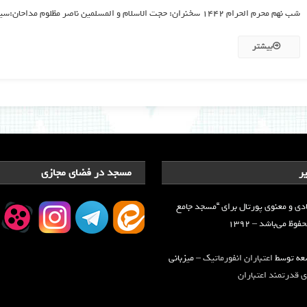
گزارش
شب نهم محرم الحرام ۱۴۴۲ سخنران: حجت الاسلام و المسلمین ناصر مظلوم مداحان:سید هادی حسینی، مهیار جلیلی ۷ شهریور ۱۳۹۹
تصویری
|
بیشتر
شب
نهم
محرم
الحرام
۱۴۴۲
ر
مسجد در فضای مجازی
دی و معنوی پورتال برای “مسجد جامع
وظ می‌باشد – ۱۳۹۲
سعه توسط
اعتباران انفورماتیک
– میزبانی
 قدرتمند اعتباران