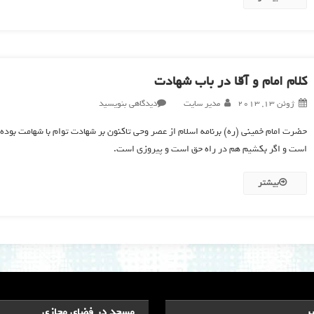
کلام امام و آقا در باب شهادت
در
ژوئن 13, 2013
مدیر سایت
دیدگاهی بنویسید
کلام
حضرت امام خمینی (ره) برنامه اسلام از عصر وحی تاکنون بر شهادت توام با شهامت بود
امام
است و اگر بکشیم هم در راه حق است و پیروزی است.
و
آقا
در
بیشتر
باب
شهادت
ر
مسجد در فضای مجازی