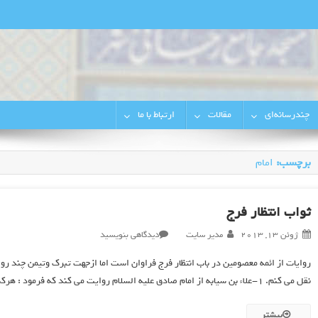
رجایی‌شهر
چندرسانه‌ای
مقالات
ارتباط با ما
برچسب:
امام
ثواب انتظار فرج
در
ژوئن 13, 2013
مدیر سایت
دیدگاهی بنویسید
ثواب
روایات از ائمه معصومین در باب انتظار فرج فراوان است اما ازجهت تبرک وتیمن چند روا
انتظار
نقل می کنم. 1-علاء بن سیابه از امام صادق علیه السلام روایت می کند که فرمود : هرکس از شما به اعتقاد به این امر بمیرد در حالی که منتظر […]
فرج
بیشتر