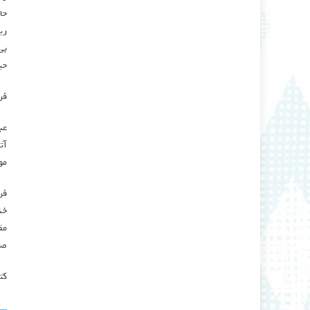
حا
ری
بی
حی
فر
عب
آت
مو
فر
خن
مق
صل
کت