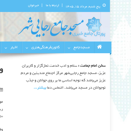
ارتباط با ما
خبرخوان
پنج شنبه, مرداد ۱۵, ۱۴۰۵
پورتال اطلاع‌رسانی مسجد جامع 
استان البرز
مسجدجامع
کانون‌فرهنگی‌هنری
اخبار
سخن امام جماعت :
سلام و ادب خدمت نمازگزار و کاربران
و
عزیز، مسجد جامع رجایی‌شهر مرکز اجتماع متدینین و مردم
عزیز می‌باشد که توجه اساسی ما بر روی جوانان و جذب
نوجوانان در مسجد می‌باشد. التماس دعا
بیشتر‫...‬
مو
ری
«ن
وق