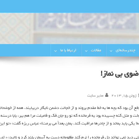
رجایی‌شهر
چندرسانه‌ای
مقالات
ارتباط با ما
ضوی بی نماز!
ژوئن 15, 2013
مدیر سایت
قع آن بود که بچه ها به خط مقدم بروند و از خجالت دشمن نابکار دربیایند. همه از خوشح
خت و مثل کنه چسبیده بود به فرمانده که تو رو جان فک و فامیلت مرا هم ببر، بابا درسته
ه! یکی باید بماند و از چادرها مراقبت کند. بمان بعداً می برمت!» عباس ریزه گفت: «تو این
تی دید نمی تواند دل فرمانده را نرم کند مظلومانه دست به آسمان بلند کرد و نالید: « ای 