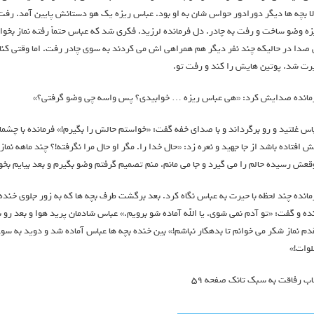
لا بچه ها دیگر دورادور حواس شان به او بود. عباس ریزه یک هو دستانش پایین آمد. ر
زه وضو ساخت و رفت به چادر. دل فرمانده لرزید. فکری شد که عباس حتماً رفته نماز بخوا
 صدا در حالیکه چند نفر دیگر هم همراهی اش می کردند به سوی چادر رفت. اما وقتی کناره
رت شد. پوتین هایش را کند و رفت تو.
مانده صدایش کرد: «هی عباس ریزه … خوابیدی؟ پس واسه چی وضو گرفتی؟»
اس غلتید و رو برگرداند و با صدای خفه گفت: «خواستم حالش را بگیرم!» فرمانده با چش
ش افتاده باشد از جا جهید و نعره زد: «حال خدا را. مگر او حال مرا نگرفته!؟ چند ماهه نما
قعش رسیده حالم را می گیرد و جا می مانم. منم تصمیم گرفتم وضو بگیرم و بعد بیایم بخو
مانده چند لحظه با حیرت به عباس نگاه کرد. بعد برگشت طرف بچه ها که به زور جلوی خند
ده و گفت: «تو آدم نمی شوی. یا الله آماده شو برویم.» عباس شادمان پرید هوا و بعد رو 
دم نماز شکر می خوانم تا بدهکار نباشم!» بین خنده بچه ها عباس آماده شد و دوید به سو
وات!»
اب رفاقت به سبك تانک صفحه 59